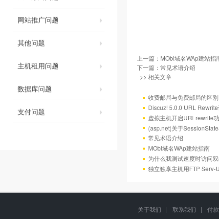
网站推广问题
其他问题
上一篇：
MObi域名WAp建站指
主机租用问题
下一篇：
常见术语介绍
>> 相关文章
数据库问题
收费邮局与免费邮局的区别
Discuz! 5.0.0 URL Rewr
支付问题
虚拟主机开启URLrewrit
(asp.net)关于Session
常见术语介绍
MObi域名WAp建站指南
为什么我测试速度时访问双
独立独享主机用FTP Serv
关于我们
|
联系我们
|
付款