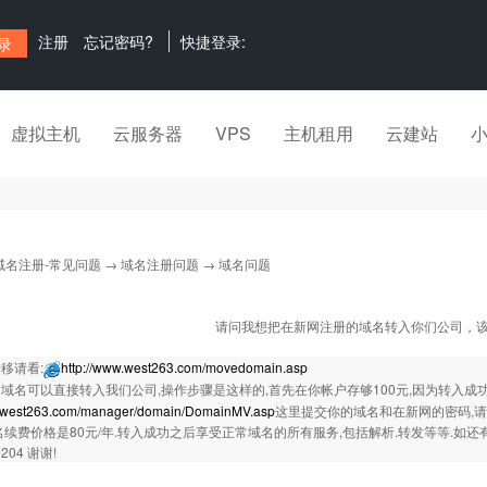
注册
忘记密码?
快捷登录:
虚拟主机
云服务器
VPS
主机租用
云建站
域名注册-常见问题
→
域名注册问题
→ 域名问题
请问我想把在新网注册的域名转入你们公司，
移请看:
http://www.west263.com/movedomain.asp
域名可以直接转入我们公司,操作步骤是这样的,首先在你帐户存够100元,因为转入成功
w.west263.com/manager/domain/DomainMV.asp
这里提交你的域名和在新网的密码,请
名续费价格是80元/年.转入成功之后享受正常域名的所有服务,包括解析.转发等等.如还有不清
-204 谢谢!