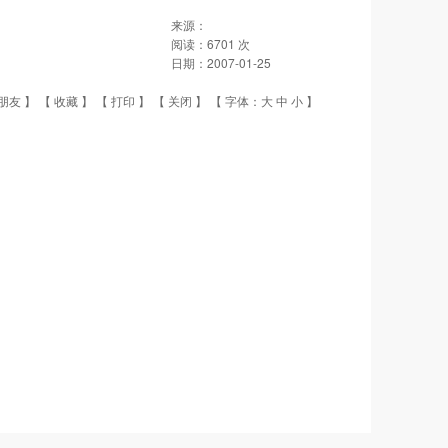
来源：
阅读：
6701
次
日期：
2007-01-25
朋友
】 【
收藏
】 【
打印
】 【
关闭
】 【 字体：
大
中
小
】