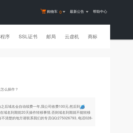
购物车
最新公告
帮助中心
0
小程序
SSL证书
邮局
云虚机
商标
该怎么操作？
之后域名会自动续费一年,我公司收费100元.然后到
在域名到期前20天操作转移事情,否则域名到期就不能转移
楚的地方请联系我们的专员QQ:275026793, 电话028-