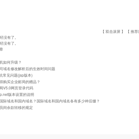
【 双击滚屏 】 【
推荐
经没有了。
经没有了。
章
机如何升级？
司域名修改解析后的生效时间问题
主机常见问题(jsp版本)
得购买企业邮局的赠品？
局V5.0网页登录代码
p.net版本设置的说明
国际域名和国内域名？国际域名和国内域名各有多少种后缀？
员间余款转移的规定