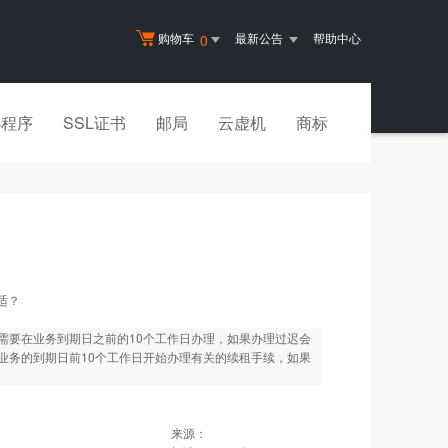
购物车
最新公告
帮助中心
0
小程序
SSL证书
邮局
云虚机
商标
适？
需要在业务到期日之前的10个工作日办理，如果办理过迟会
业务的到期日前10个工作日开始办理有关的续租手续，如果
来源：