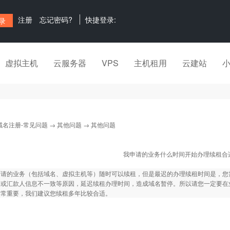
注册
忘记密码?
快捷登录:
虚拟主机
云服务器
VPS
主机租用
云建站
域名注册-常见问题
→
其他问题
→ 其他问题
我申请的业务什么时间开始办理续租合
申请的业务（包括域名、虚拟主机等）随时可以续租，但是最迟的办理续租时间是，您
迟或汇款人信息不一致等原因，延迟续租办理时间，造成域名暂停。所以请您一定要在
非常重要，我们建议您续租多年比较合适。