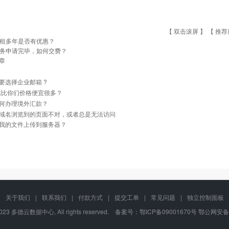
【 双击滚屏 】 【
推荐
租多年是否有优惠？
务申请完毕，如何交费？
章
要选择企业邮箱 ?
站比你们价格便宜很多？
何办理境外汇款？
域名浏览到的页面不对，或者总是无法访问
我的文件上传到服务器？
关于我们
|
联系我们
|
付款方式
|
提交工单
|
常见问题
|
独立控制面板
-2023 多德云数据中心, All rights reserved. 备案号：
鄂ICP备09001670号
鄂公网安备42