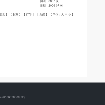
阅读：
8887
次
日期：
2006-07-01
朋友
】 【
收藏
】 【
打印
】 【
关闭
】 【 字体：
大
中
小
】
010602000803号